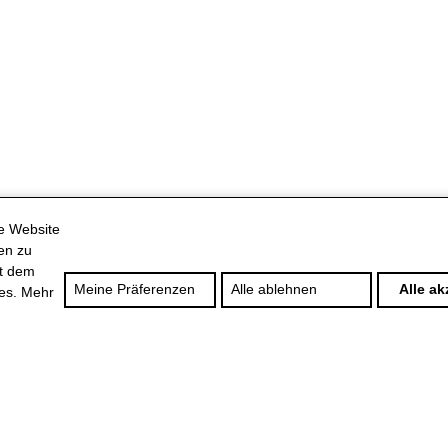
se Website
en zu
it dem
Meine Präferenzen
Alle ablehnen
Alle ak
es. Mehr
roject Governance
Weitere Lösungen
Über uns
Dienstleistun
olutions